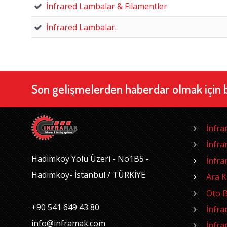
İnfrared Lambalar & Filamentler
İnfrared Lambalar.
Son gelişmelerden haberdar olmak için 
İnfra
İnfra
Hadımköy Yolu Üzeri - No1B5 -
İnfra
Hadımköy- İstanbul / TÜRKİYE
Ara 
Oto B
+90 541 649 43 80
İnfra
info@inframak.com
İnfra