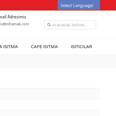
Select Language
▼
mail Adresimiz
fo@inframak.com
A ISITMA
CAFE ISITMA
ISITICILAR