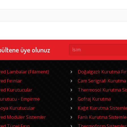
bültene üye olunuz
red Lambalar (Filament)
Doğalgazlı Kurutma Fırı
red Fırınlar
Cam Serigrafi Kurutma
red Kurutucular
Thermosol Kurutma Sis
Kurutucu - Empirme
Gofraj Kurutma
oya Kurutucular
Kağıt Kurutma Sistemle
red Modüler Sistemler
Fanlı Kurutma Sistemle
red Tünel Fırın
Thermoform Sistemler