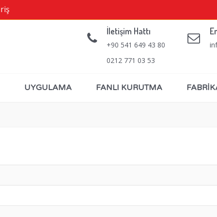
riş
İletişim Hattı
E
+90 541 649 43 80
in
0212 771 03 53
UYGULAMA
FANLI KURUTMA
FABRİK