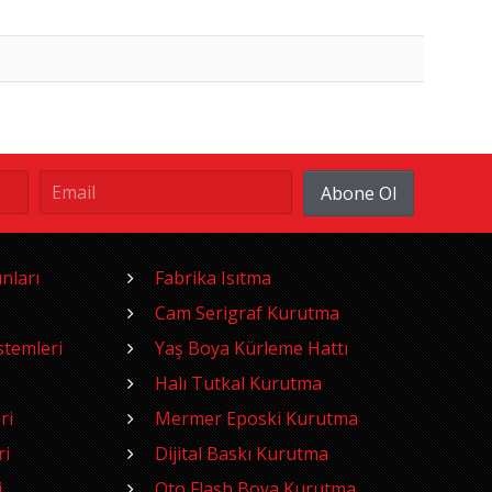
Abone Ol
nları
Fabrika Isıtma
Cam Serigraf Kurutma
temleri
Yaş Boya Kürleme Hattı
Halı Tutkal Kurutma
ri
Mermer Eposki Kurutma
ri
Dijital Baskı Kurutma
i
Oto Flash Boya Kurutma