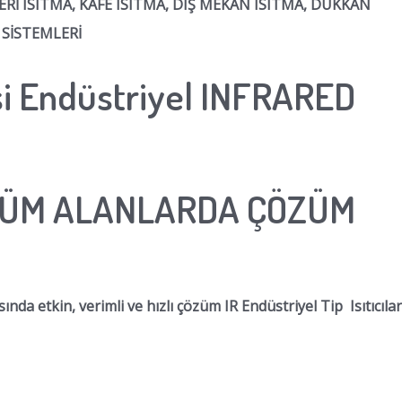
YERİ ISITMA, KAFE ISITMA, DIŞ MEKAN ISITMA, DÜKKAN
 SİSTEMLERİ
i Endüstriyel INFRARED
 TÜM ALANLARDA ÇÖZÜM
ında etkin, verimli ve hızlı çözüm IR Endüstriyel Tip Isıtıcılar