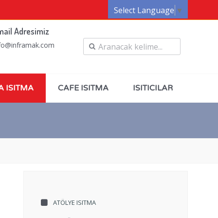
Select Language
▼
mail Adresimiz
fo@inframak.com
A ISITMA
CAFE ISITMA
ISITICILAR
ATÖLYE ISITMA