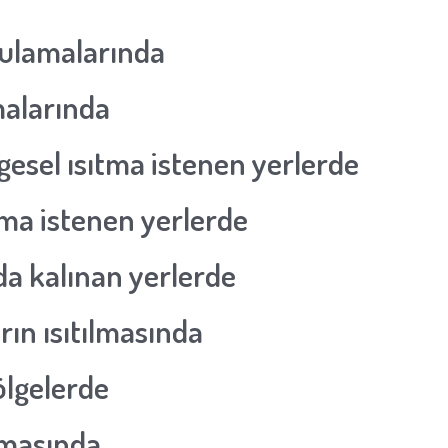
gulamalarında
malarında
gesel ısıtma istenen yerlerde
tma istenen yerlerde
da kalınan yerlerde
ın ısıtılmasında
bölgelerde
ılmasında