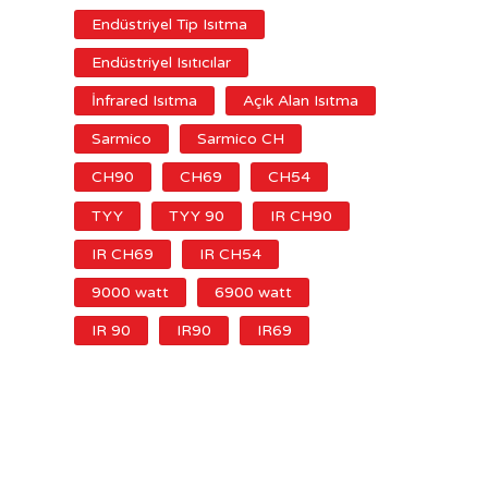
Endüstriyel Tip Isıtma
Endüstriyel Isıtıcılar
İnfrared Isıtma
Açık Alan Isıtma
Sarmico
Sarmico CH
CH90
CH69
CH54
TYY
TYY 90
IR CH90
IR CH69
IR CH54
9000 watt
6900 watt
IR 90
IR90
IR69