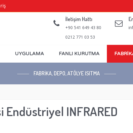
riş
İletişim Hattı
E
+90 541 649 43 80
in
0212 771 03 53
UYGULAMA
FANLI KURUTMA
FABRİK
FABRİKA, DEPO, ATÖLYE ISITMA
i Endüstriyel INFRARED