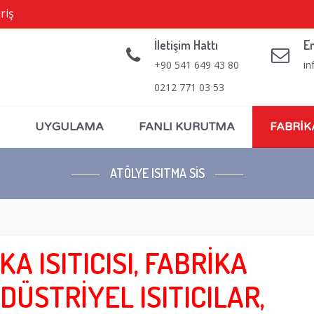
riş
İletişim Hattı
E
+90 541 649 43 80
in
0212 771 03 53
UYGULAMA
FANLI KURUTMA
FABRİK
ATÖLYE ISITMA SİS
KA ISITICISI, FABRİKA
DÜSTRİYEL ISITICILAR,