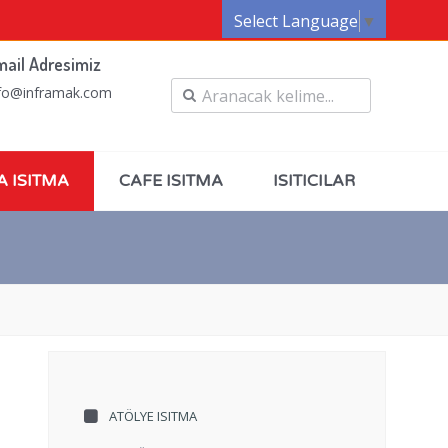
Select Language
▼
mail Adresimiz
fo@inframak.com
A ISITMA
CAFE ISITMA
ISITICILAR
ATÖLYE ISITMA