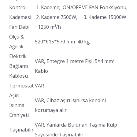
Kontrol
1. Kademe; ON/OFF VE FAN Fonksiyonu,
Kademesi
2. Kademe 7500W, 3. Kademe 15000W
Fan Debi
~1250 m³/h
Ölçü &
520*615*570 mm 40 kg
Ağırlık
Elektrik
VAR, Entegre 1 metre Fişli 5*4 mm²
Bağlantı
Kablo
Kablosu
Termostat
VAR
Aşırı
VAR, Cihaz aşırı ısınırsa kendini
Isınma
korumaya alır
Emniyeti
VAR, Yanlarda Bulunan Taşıma Kulp
Taşınabilir
Sayesinde Taşınabilir