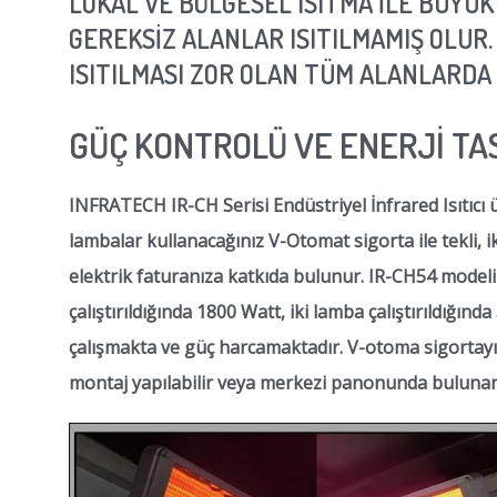
LOKAL VE BÖLGESEL ISITMA İLE BÜYÜ
GEREKSİZ ALANLAR ISITILMAMIŞ OLUR
ISITILMASI ZOR OLAN TÜM ALANLARDA
GÜÇ KONTROLÜ VE ENERJİ T
INFRATECH IR-CH Serisi Endüstriyel İnfrared Isıtıcı 
lambalar kullanacağınız V-Otomat sigorta ile tekli, ik
elektrik faturanıza katkıda bulunur. IR-CH54 modeli E
çalıştırıldığında 1800 Watt, iki lamba çalıştırıldığın
çalışmakta ve güç harcamaktadır. V-otoma sigortayı ku
montaj yapılabilir veya merkezi panonunda bulunan 