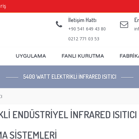
riş
İletişim Hattı
E
+90 541 649 43 80
in
0212 771 03 53
UYGULAMA
FANLI KURUTMA
FABRİK
5400 WATT ELEKTRİKLİ İNFRARED ISITICI
I
KLİ ENDÜSTRİYEL İNFRARED ISITICI
MA SİSTEMLERİ