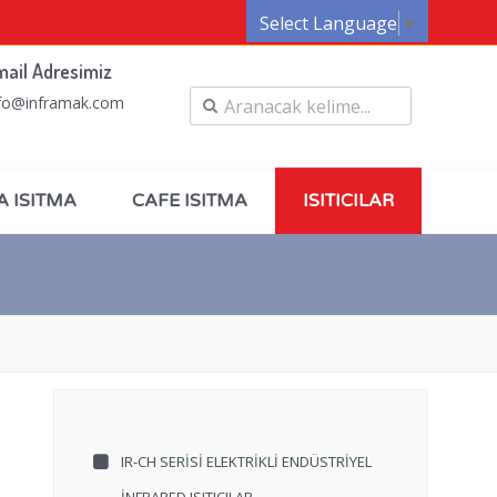
Select Language
▼
mail Adresimiz
fo@inframak.com
A ISITMA
CAFE ISITMA
ISITICILAR
IR-CH SERISI ELEKTRIKLI ENDÜSTRIYEL
İNFRARED ISITICILAR