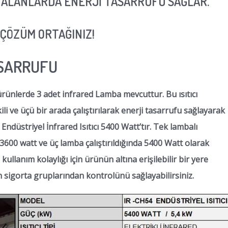
K ALANLARDA ENERJİ TASARRUFU SAĞLAR.
.
 ÇÖZÜM ORTAĞINIZ!
ASARRUFU
ürünlerde 3 adet infrared Lamba mevcuttur. Bu ısıtıcı
ili ve üçü bir arada çalıştırılarak enerji tasarrufu sağlayarak
ndüstriyel İnfrared Isıtıcı 5400 Watt’tır. Tek lambalı
da 3600 watt ve üç lamba çalıştırıldığında 5400 Watt olarak
llanım kolaylığı için ürünün altına erişilebilir bir yere
sigorta gruplarından kontrolünü sağlayabilirsiniz.