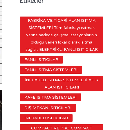
Etiketler
FABRİKA VE TİCARİ ALAN ISITMA
SİSTEMLERİ Tüm fabrikayı ısıtmak
yerine sadece çalışma istasyonlarının
olduğu yerleri lokal olarak ısıtma
sağlar. ELEKTRİKLİ FANLI ISITICILAR
FANLI ISITICILAR
FANLI ISITMA SİSTEMLERİ
İNFRARED ISITMA SİSTEMLERİ AÇIK
ALAN ISITICILARI
KAFE ISITMA SİSTEMLERİ
DIŞ MEKAN ISITICILARI
İNFRARED ISITICILAR
COMPACT VE PRO COMPACT