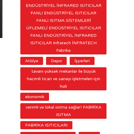
ENDÜSTRİYEL İNFRARED ISITICILAR
FANLI ENDÜSTRİYEL ISITICILAR
FANLI ISITMA SİSTEMLERİ
ÜFLEMELİ ENDÜSTRİYEL ISITICILAR
FANLI ENDÜSTRİYEL İNFRARED
ISITICILAR Infratech İNFRATECH
Fabrika
Atölye
Depo
İşyerleri
tavanı yüksek mekanlar ile büyük
hacimli ticari ve sanayi işletmeleri için
hızlı
ekonomik
verimli ve lokal ısıtma sağlar! FABRİKA
ISITMA
FABRİKA ISITICILARI