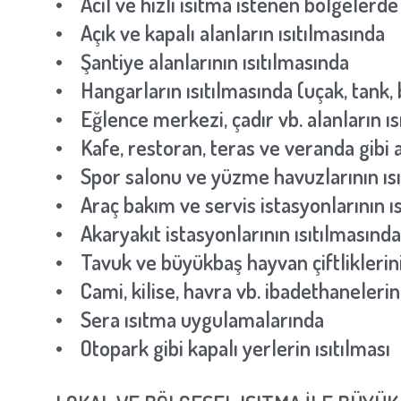
• Acil ve hızlı ısıtma istenen bölgelerde
• Açık ve kapalı alanların ısıtılmasında
• Şantiye alanlarının ısıtılmasında
• Hangarların ısıtılmasında (uçak, tank, b
• Eğlence merkezi, çadır vb. alanların ıs
• Kafe, restoran, teras ve veranda gibi a
• Spor salonu ve yüzme havuzlarının ıs
• Araç bakım ve servis istasyonlarının ı
• Akaryakıt istasyonlarının ısıtılmasında
• Tavuk ve büyükbaş hayvan çiftliklerini
• Cami, kilise, havra vb. ibadethanelerin
• Sera ısıtma uygulamalarında
• Otopark gibi kapalı yerlerin ısıtılması