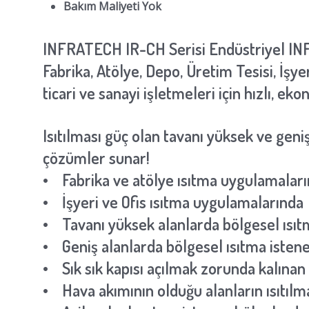
Bakım Maliyeti Yok
INFRATECH IR-CH Serisi Endüstriyel INF
Fabrika, Atölye, Depo, Üretim Tesisi, İşy
ticari ve sanayi işletmeleri için hızlı, ek
Isıtılması güç olan tavanı yüksek ve geni
çözümler sunar!
• Fabrika ve atölye ısıtma uygulamalar
• İşyeri ve Ofis ısıtma uygulamalarında
• Tavanı yüksek alanlarda bölgesel ısı
• Geniş alanlarda bölgesel ısıtma isten
• Sık sık kapısı açılmak zorunda kalınan
• Hava akımının olduğu alanların ısıtılm