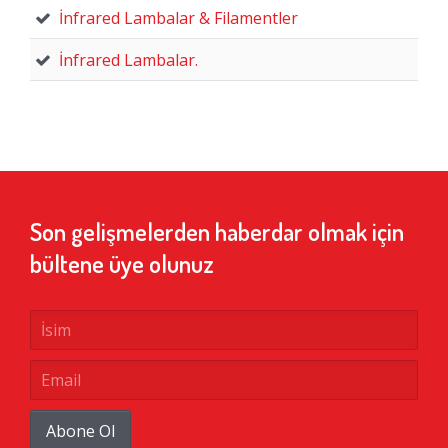
İnfrared Lambalar & Filamentler
İnfrared Lambalar.
Son gelişmelerden haberdar olmak için
bültene üye olunuz
Abone Ol