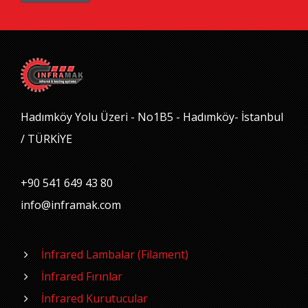
Hadımköy Yolu Üzeri - No1B5 - Hadımköy- İstanbul
/ TÜRKİYE
+90 541 649 43 80
info@inframak.com
İnfrared Lambalar (Filament)
İnfrared Fırınlar
İnfrared Kurutucular